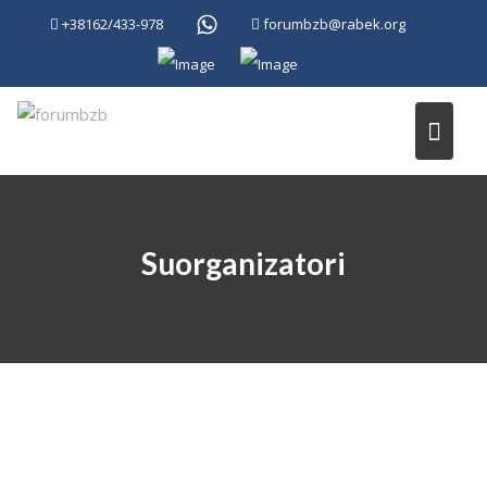
Skip
+38162/433-978
forumbzb@rabek.org
to
content
Suorganizatori