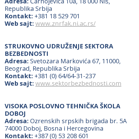
Adresa:
Čarnojevića 10a, 18 000 Niš,
Republika Srbija
Kontakt:
+381 18 529 701
Web sajt:
www.znrfak.ni.ac.rs/
STRUKOVNO UDRUŽENJE SEKTORA
BEZBEDNOSTI
Adresa:
Svetozara Markovića 67, 11000,
Beograd, Republika Srbija
Kontakt:
+381 (0) 64/64-31-237
Web sajt:
www.sektorbezbednosti.com
VISOKA POSLOVNO TEHNIČKA ŠKOLA
DOBOJ
Adresa:
Ozrenskih srpskih brigada br. 5A
74000 Doboj, Bosna i Hercegovina
Kontakt:
+387 (0) 53 208 601