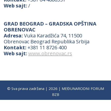
Web sajt:
/
GRAD BEOGRAD – GRADSKA OPŠTINA
OBRENOVAC
Adresa:
Vuka Karadžića 74, 11500
Obrenovac Beograd Republika Srbija
Kontakt:
+381 11 8726 400
Web sajt:
www.obrenovac.rs
© Sva prava zadržana | 2026 | MEĐUNARODNI FORUM
BZB
+38162/433-978
forumbzb@rabek.org