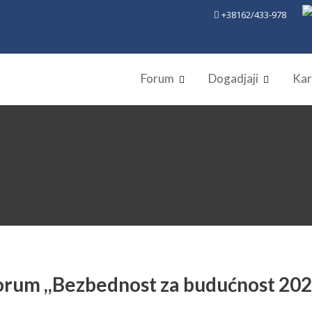
+38162/433-978
Forum
Dogadjaji
Kar
rum ,,Bezbednost za budućnost 202