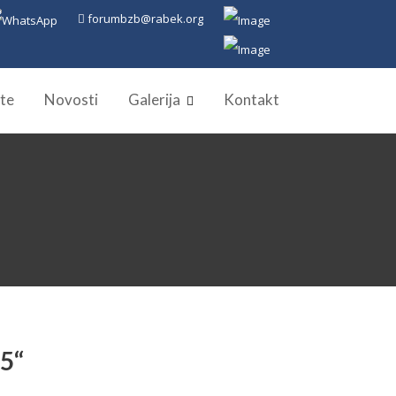
forumbzb@rabek.org
te
Novosti
Galerija
Kontakt
5“